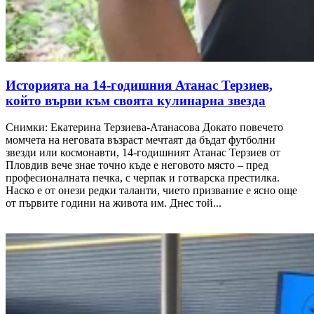
Историята на 14-годишния Атанас Терзиев,
който върви към своята кулинарна звезда
Снимки: Екатерина Терзиева-Атанасова Докато повечето
момчета на неговата възраст мечтаят да бъдат футболни
звезди или космонавти, 14-годишният Атанас Терзиев от
Пловдив вече знае точно къде е неговото място – пред
професионалната печка, с черпак и готварска престилка.
Наско е от онези редки таланти, чието призвание е ясно още
от първите години на живота им. Днес той...