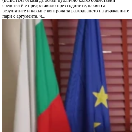
(БСБСПА) отказа да обяви публично колко обществени
средства й е предоставило през годините, какви са
резултатите и какъв е контрола за разходването на държавните
пари с аргумента, ч...