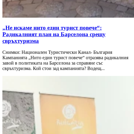
„Не искаме нито един турист повече“:
Радикалният план на Барселона срещу
свръхтуризма
Снимки: Национален Туристически Канал- България
Кампанията „Нито един турист повече“ отразява радикалния
завой в политиката на Барселона за справяне със
свръхтуризма. Кой стои зад кампанията? Водещ...