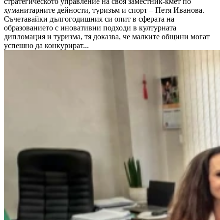
стратегическото управление на своя заместник-кмет по
хуманитарните дейности, туризъм и спорт – Петя Иванова.
Съчетавайки дългогодишния си опит в сферата на
образованието с иновативни подходи в културната
дипломация и туризма, тя доказва, че малките общини могат
успешно да конкурират...