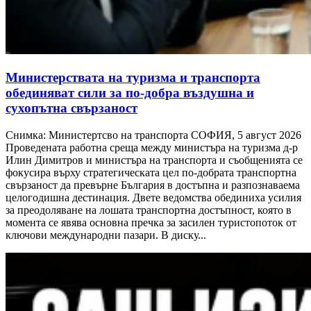
Министерствата на туризма и транспорта
обединяват сили за по-добра въздушна и
сухопътна свързаност
Снимка: Министертсво на транспорта СОФИЯ, 5 август 2026
Проведената работна среща между министъра на туризма д-р
Илин Димитров и министъра на транспорта и съобщенията се
фокусира върху стратегическата цел по-добрата транспортна
свързаност да превърне България в достъпна и разпознаваема
целогодишна дестинация. Двете ведомства обединиха усилия
за преодоляване на лошата транспортна достъпност, която в
момента се явява основна пречка за засилен туристопоток от
ключови международни пазари. В диску...