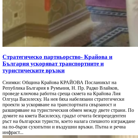
Стратегическо партньорство- Крайова и
България ускоряват транспортните и
туристическите връзки
Снимки: Община Крайова КРАЙОВА Посланикът на
Република България в Румъния, Н. Пр. Радко Влайков,
проведе ключова работна среща скмета на Крайова Лия
Олгуца Василеску. На нея бяха набелязани стратегически
проекти за ускоряване на транспортната свързаност и
разширяване на туристическия обмен между двете страни. По
думите на кмета Василеску, градът отчита безпрецедентен
ръст на български туристи, което налага спешното изграждане
на по-бързи сухопътни и въздушни връзки. Пътна и речна
инфраст...