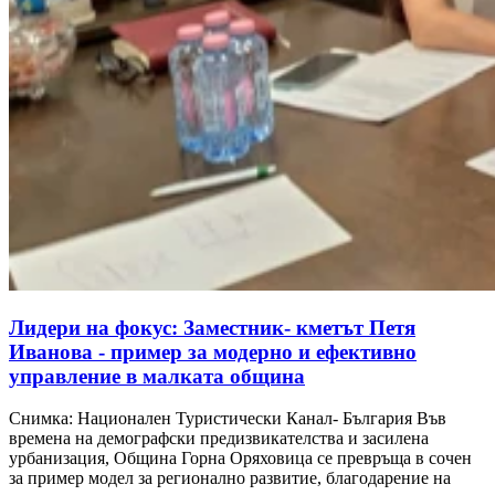
Лидери на фокус: Заместник- кметът Петя
Иванова - пример за модерно и ефективно
управление в малката община
Снимка: Национален Туристически Канал- България Във
времена на демографски предизвикателства и засилена
урбанизация, Община Горна Оряховица се превръща в сочен
за пример модел за регионално развитие, благодарение на