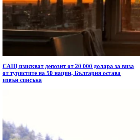
САЩ изискват депозит от 20 000 долара за виза
от туристите на 50 нации, България остава
извън списъка