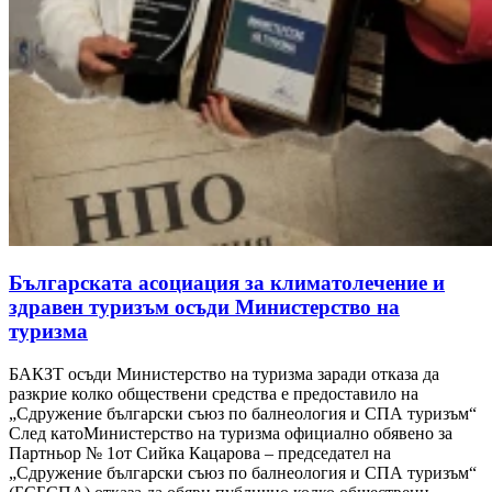
Българската асоциация за климатолечение и
здравен туризъм осъди Министерство на
туризма
БАКЗТ осъди Министерство на туризма заради отказа да
разкрие колко обществени средства е предоставило на
„Сдружение български съюз по балнеология и СПА туризъм“
След катоМинистерство на туризма официално обявено за
Партньор № 1от Сийка Кацарова – председател на
„Сдружение български съюз по балнеология и СПА туризъм“