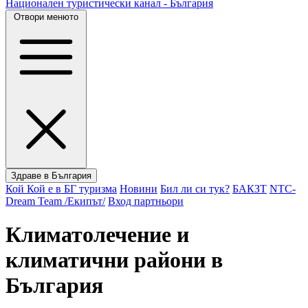
Национален туристически канал - България
Отвори менюто
Здраве в България
Кой Кой е в БГ туризма
Новини
Бил ли си тук?
БАКЗТ
NTC-
Dream Team /Екипът/
Вход партньори
Климатолечение и
климатични райони в
България