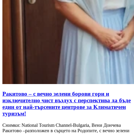
Ракитово – с вечно зелени борови гори и
изключително чист въздух с перспектива да бъде
един от най-търсените центрове за Климатичен
туризъм!
Снимки: National Tourism Channel-Bulgaria, Вени Дончева
Ракитово –разположен в сърцето на Родопите, с вечно зелени