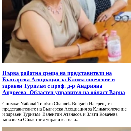
Първа работна среща на представители на
Българска Асоциация за Климатолечение и
здравен Туризъм с проф. д-р Андрияна
Андреева- Областен управител на област Варна
Снимка: National Tourism Channel- Bulgaria На срещата
представителите на Българска Асоциация за Климатолечение
и здравен Туризъм- Валентин Атанасов и Злати Ковачева
запознаха Областния управител на о...