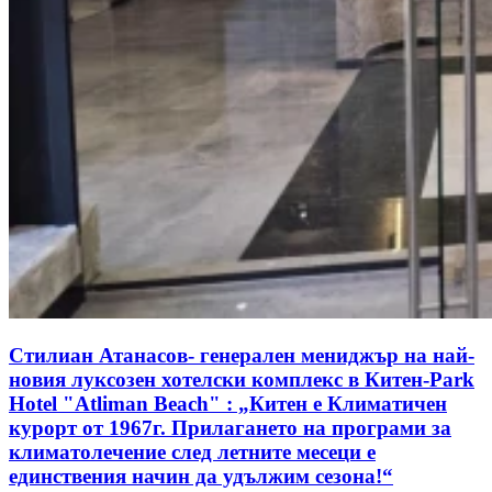
Стилиан Атанасов- генерален мениджър на най-
новия луксозен хотелски комплекс в Китен-Park
Hotel "Atliman Beach" : „Китен е Климатичен
курорт от 1967г. Прилагането на програми за
климатолечение след летните месеци е
единствения начин да удължим сезона!“