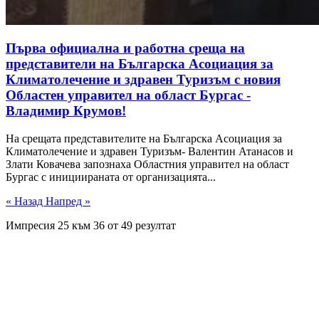
Първа официална и работна среща на
представители на Българска Асоциация за
Климатолечение и здравен Туризъм с новия
Областен управител на област Бургас -
Владимир Крумов!
На срещата представителите на Българска Асоциация за
Климатолечение и здравен Туризъм- Валентин Атанасов и
Злати Ковачева запознаха Областния управител на област
Бургас с инициираната от организацията...
« Назад
Напред »
Импресия
25
към
36
от
49
резултат