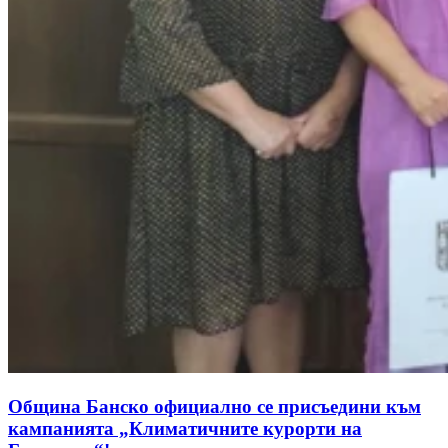
Община Банско официално се присъедини към
кампанията „Климатичните курорти на