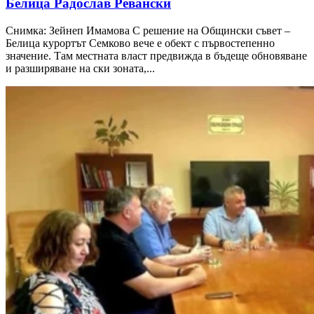
Белица Радослав Ревански
Снимка: Зейнеп Имамова С решение на Общински съвет –
Белица курортът Семково вече е обект с първостепенно
значение. Там местната власт предвижда в бъдеще обновяване
и разширяване на ски зоната,...