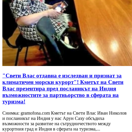
"Свети Влас отдавна е изследван и признат за
климатичен морски курорт"! Кметът на Свети
Влас презентира пред посланикът на Индия
възможностите за партньорство в сферата на
туризма!
Снимка: gramofona.com Кметът на Свети Влас Иван Николов
и посланикът на Индия у нас Арун Саху обсъдиха
възможности за развитие на сътрудничеството между
курортния град и Индия в сферата на туризма,...