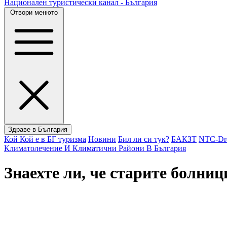
Национален туристически канал - България
Отвори менюто
Здраве в България
Кой Кой е в БГ туризма
Новини
Бил ли си тук?
БАКЗТ
NTC-Dre
Климатолечение И Климатични Райони В България
Знаехте ли, че старите болни